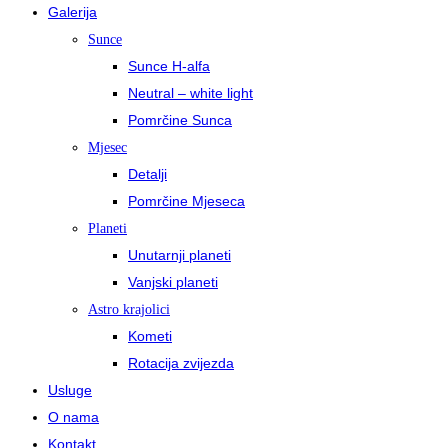
Galerija
Sunce
Sunce H-alfa
Neutral – white light
Pomrčine Sunca
Mjesec
Detalji
Pomrčine Mjeseca
Planeti
Unutarnji planeti
Vanjski planeti
Astro krajolici
Kometi
Rotacija zvijezda
Usluge
O nama
Kontakt