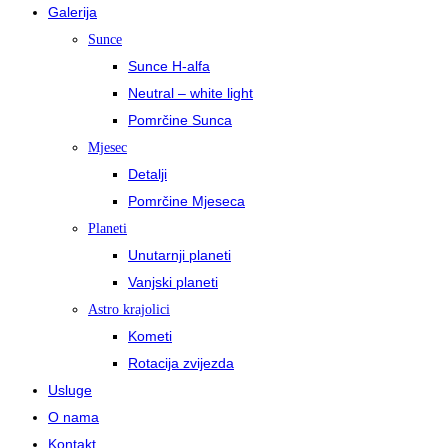
Galerija
Sunce
Sunce H-alfa
Neutral – white light
Pomrčine Sunca
Mjesec
Detalji
Pomrčine Mjeseca
Planeti
Unutarnji planeti
Vanjski planeti
Astro krajolici
Kometi
Rotacija zvijezda
Usluge
O nama
Kontakt