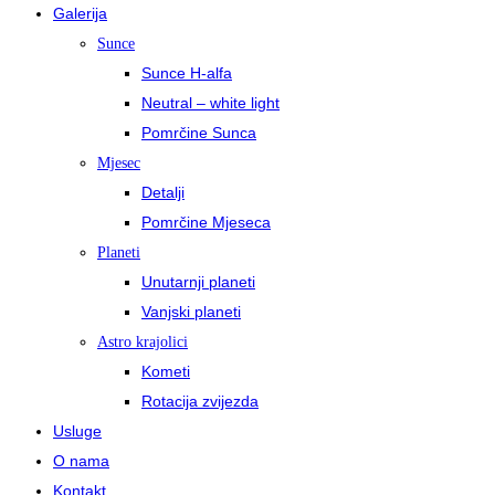
Galerija
Sunce
Sunce H-alfa
Neutral – white light
Pomrčine Sunca
Mjesec
Detalji
Pomrčine Mjeseca
Planeti
Unutarnji planeti
Vanjski planeti
Astro krajolici
Kometi
Rotacija zvijezda
Usluge
O nama
Kontakt